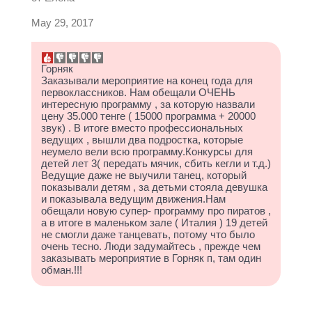
May 29, 2017
Горняк
Заказывали мероприятие на конец года для
первоклассников. Нам обещали ОЧЕНЬ
интересную программу , за которую назвали
цену 35.000 тенге ( 15000 программа + 20000
звук) . В итоге вместо профессиональных
ведущих , вышли два подростка, которые
неумело вели всю программу.Конкурсы для
детей лет 3( передать мячик, сбить кегли и т.д.)
Ведущие даже не выучили танец, который
показывали детям , за детьми стояла девушка
и показывала ведущим движения.Нам
обещали новую супер- программу про пиратов ,
а в итоге в маленьком зале ( Италия ) 19 детей
не смогли даже танцевать, потому что было
очень тесно. Люди задумайтесь , прежде чем
заказывать мероприятие в Горняк п, там один
обман.!!!